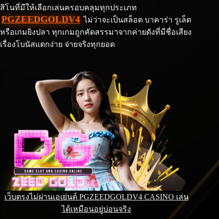
สิโนที่มีให้เลือกเล่นครอบคลุมทุกประเภท
PGZEEDGOLDV4
ไม่ว่าจะเป็นสล็อต บาคาร่า รูเล็ต
หรือเกมยิงปลา ทุกเกมถูกคัดสรรมาจากค่ายดังที่มีชื่อเสียง
เรื่องโบนัสแตกง่าย จ่ายจริงทุกยอด
เว็บตรงไม่ผ่านเอเย่นต์ PGZEEDGOLDV4 CASINO เล่น
ได้เหมือนอยู่บ่อนจริง