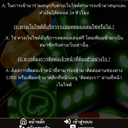
A: ในการเข้ามาร่วมสนุกกับทางเว็บไซต์สามารถเข้ามาสนุกและ
ทำเงินได้ตลอด 24 ชั่วโมง
Q: ทางเว็บไซต์มีบริการระบบทดลองเล่นใช่หรือไม่ ?
A: ใช่ ทางเว็บไซต์มีบริการทดลองเล่นฟรี โดยเพียงเข้ามาเป็น
สมาชิกกับทางเว็บเท่านั้น
Q: หากต้องการติดต่อเจ้าหน้าที่ต้องทำอย่างไร ?
A: ต้องการติดต่อเจ้าหน้าที่สามารถเข้ามาติดต่อผ่านช่องทาง
LINE หรือเพียงเข้ามาคลิกที่หน้าเมนู “ติดต่อเรา” ผ่านที่หน้า
เว็บไซต์
หน้าหลัก
เข้าสู่ระบบ
สมัครสมาชิก
บทความ