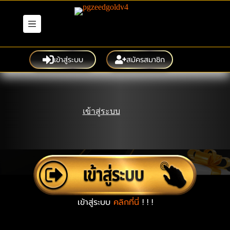
Skip
to
content
เข้าสู่ระบบ
สมัครสมาชิก
เข้าสู่ระบบ
เข้าสู่ระบบ
คลิกที่นี่
! ! !